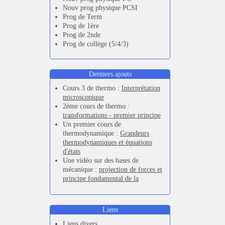
Nouv prog physique PCSI
Prog de Term
Prog de 1ère
Prog de 2nde
Prog de collège (5/4/3)
Derniers ajouts
Cours 3 de thermo :
Interprétation
microscopique
2ème cours de thermo :
transformations - premier principe
Un premier cours de
thermodynamique :
Grandeurs
thermodynamiques et équations
d'états
Une vidéo sur des bases de
mécanique :
projection de forces et
principe fondamental de la
dynamique
,
PFD et forces de
frottements
Nouvelle série de vidéos de
Liens
physique pour préparer l'entrée en
prépa scientifique :
Liens divers
Destination