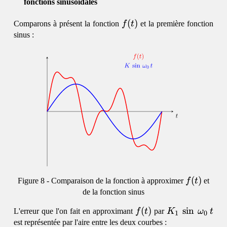
fonctions sinusoïdales
f(t)
(
)
Comparons à présent la fonction
f
t
et la première fonction
sinus :
f(t)
(
)
Comparaison de la fonction à approximer
f
t
et
de la fonction sinus
f(t)
(
)
K_1\,\sin\,\
s
i
n
L'erreur que l'on fait en approximant
f
t
par
K
ω
t
1
0
est représentée par l'aire entre les deux courbes :