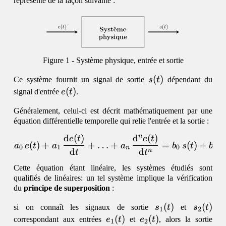
représente de la façon suivante :
Système physique, entrée et sortie
s(t)
(
)
Ce système fournit un signal de sortie
s
t
dépendant du
e(t)
(
)
signal d'entrée
e
t
.
Généralement, celui-ci est décrit mathématiquement par une
équation différentielle temporelle qui relie l'entrée et la sortie :
n
d
(
)
d
(
)
d
\begin{equation} a_0\,e
e
t
e
t
(
)
+
+
…
+
=
(
)
+
a
e
t
a
a
b
s
t
b
0
1
0
1
n
d
d
n
t
t
Cette équation étant linéaire, les systèmes étudiés sont
qualifiés de linéaires: un tel système implique la vérification
du
principe de superposition
:
s_1(t)
(
)
s_2(t)
(
)
si on connaît les signaux de sortie
s
t
et
s
t
1
2
e_1(t)
(
)
e_2(t)
(
)
correspondant aux entrées
e
t
et
e
t
, alors la sortie
1
2