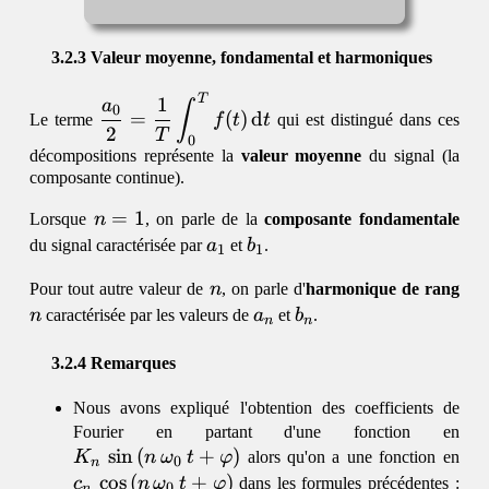
f(t)\,e^{-
i\,n\,\omega_0\,t}\,\mathrm{d}t
Valeur moyenne, fondamental et harmoniques
T
\dfrac{a_0}{2} =
1
a
∫
0
=
(
)
d
Le terme
f
t
t
qui est distingué dans ces
\dfrac{1}
2
T
0
{T}\displaystyle\int
décompositions représente la
valeur moyenne
du signal (la
_0^T
composante continue).
f(t)\,\mathrm{d}t
n=1
=
1
Lorsque
n
, on parle de la
composante fondamentale
a_1
b_1
du signal caractérisée par
a
et
b
.
1
1
n
n
Pour tout autre valeur de
n
, on parle d'
harmonique de rang
a_n
b_n
n
caractérisée par les valeurs de
a
et
b
.
n
n
Remarques
Nous avons expliqué l'obtention des coefficients de
K_n
Fourier en partant d'une fonction en
s
i
n
(
+
)
(n
c_n
K
n
ω
t
φ
alors qu'on a une fonction en
0
n
+ \
(n
c
o
s
(
+
)
c
n
ω
t
φ
dans les formules précédentes :
0
n