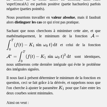
\eqref{mcalA} est parfois positive (partie hachurées) parfois
négative (parties pointés).
Nous pourrions travailler en
valeur absolue
, mais il faudrait
alors
distinguer les cas
ce qui n'est pas pratique.
Sachant que nous cherchons à minimiser cette aire, et que
\mathc
=
A
mathématiquement, le minimum de la fonction
T
(
\m
∫
(
(
)
−
s
i
n
)
d
f
t
K
ω
t
t
et celui de la fonction
1
0
K_1\,\s
0
K_
T
∫
2
∗
=
(
(
)
−
s
i
n
)
d
A
f
t
K
ω
t
t
sont identiques,
1
0
0
nous utiliserons cette dernière intégrale qui évite le problème
des intégrales signées.
Il nous faut à présent déterminer le minimum de la fonction en
question, ceci se fait grâce à la dérivée, et rappelons nous que
K_1
l'on cherche à ajuster le paramètre
K
pour que l'aire entre les
1
deux courbes soient minimales.
Ainsi on veut :