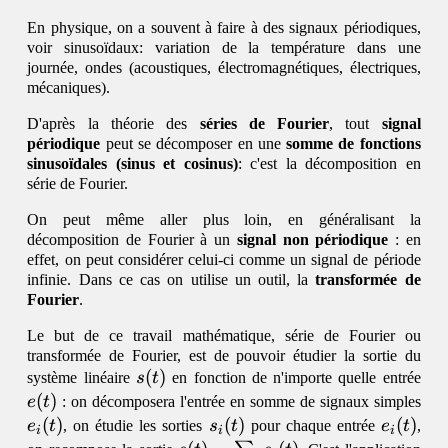
En physique, on a souvent à faire à des signaux périodiques,
voir sinusoïdaux: variation de la température dans une
journée, ondes (acoustiques, électromagnétiques, électriques,
mécaniques).
D'après la théorie des
séries de Fourier
, tout
signal
périodique
peut se décomposer en une
somme de fonctions
sinusoïdales (sinus et cosinus)
: c'est la décomposition en
série de Fourier.
On peut même aller plus loin, en généralisant la
décomposition de Fourier à un
signal non périodique
: en
effet, on peut considérer celui-ci comme un signal de période
infinie. Dans ce cas on utilise un outil, la
transformée de
Fourier
.
Le but de ce travail mathématique, série de Fourier ou
transformée de Fourier, est de pouvoir étudier la sortie du
s(t)
(
)
e(t
système linéaire
s
t
en fonction de n'importe quelle entrée
(
)
e_i
e
t
: on décomposera l'entrée en somme de signaux simples
(
)
s_i(t)
(
)
e_i(t)
(
)
e
t
, on étudie les sorties
s
t
pour chaque entrée
e
t
,
i
i
i