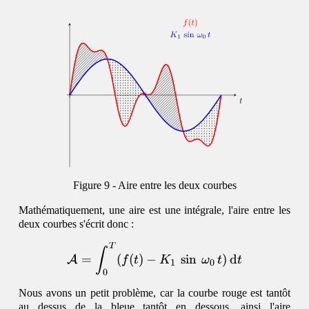
Aire entre les deux courbes
Mathématiquement, une aire est une intégrale, l'aire entre les
deux courbes s'écrit donc :
T
\begin{equation} \mathca
∫
=
(
(
)
−
s
i
n
)
d
A
f
t
K
ω
t
t
1
0
0
Nous avons un petit problème, car la courbe rouge est tantôt
au dessus de la bleue tantôt en dessous, ainsi l'aire