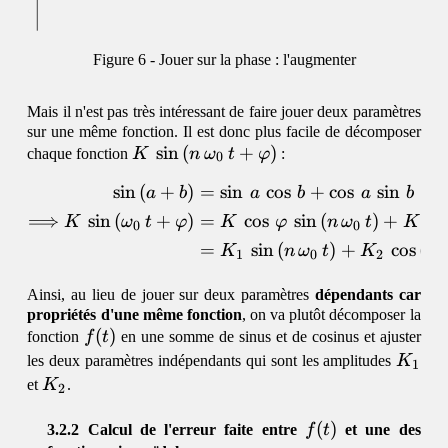
Jouer sur la phase : l'augmenter
Mais il n'est pas très intéressant de faire jouer deux paramètres
sur une même fonction. Il est donc plus facile de décomposer
K\,\sin\,
s
i
n
(
+
)
chaque fonction
K
n
ω
t
φ
:
0
(n\,\omega_0\,t
s
i
n
(
+
)
=
s
i
n
c
o
s
+
c
o
s
s
i
n
\begin{align} \sin\,(a+b)
a
b
a
b
a
b
+ \varphi)
⟹
s
i
n
(
+
)
=
c
o
s
s
i
n
(
)
+
s
i
K
ω
t
φ
K
φ
n
ω
t
K
0
0
=
s
i
n
(
)
+
c
o
s
(
K
n
ω
t
K
n
1
0
2
Ainsi, au lieu de jouer sur deux paramètres
dépendants car
propriétés d'une même fonction
, on va plutôt décomposer la
f(t)
(
)
fonction
f
t
en une somme de sinus et de cosinus et ajuster
K_1
les deux paramètres indépendants qui sont les amplitudes
K
1
K_2
et
K
.
2
f(t)
(
)
Calcul de l'erreur faite entre
f
t
et une des