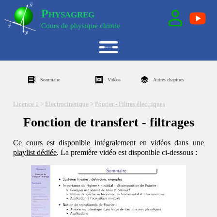
Physagreg
Cours de physique chimie
Sommaire
Vidéos
Autres chapitres
Licence 1
>
Electrocinétique
>
Fourier - Filtres électriques
Fonction de transfert - filtrages
Ce cours est disponible intégralement en vidéos dans une
playlist dédiée
. La première vidéo est disponible ci-dessous :