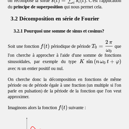
s(t) =
(
)
=
(
)
∑
on recompose la sortie
s
t
s
t
. C'est l'application
i
i
\sum_i
du
principe de superposition
qui nous permet cela.
s_i(t)
Décomposition en série de Fourier
Pourquoi une somme de sinus et cosinus?
2
π
f(t)
T_0 =
(
)
=
Soit une fonction
f
t
périodique de période
T
que
0
\dfrac{2\,\pi}
ω
0
l'on cherche à approcher à l'aide d'une somme de fonctions
{\omega_0}
K\,\sin\,
s
i
n
(
+
)
sinusoïdales, par exemple du type
K
n
ω
t
φ
0
(n\,\omega_0\,t
n
avec
n
un entier positif ou nul.
+ \varphi)
On cherche donc la décomposition en fonctions de même
période ou de période égale à une fraction (un multiple si l'on
parle en pulsation) de la période de la fonction que l'on veut
approximer.
f(t)
(
)
Imaginons alors la fonction
f
t
suivante :