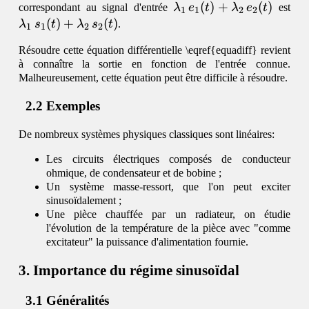
\lambda_1\,e_1(t)
(
)
+
(
)
\l
correspondant au signal d'entrée
λ
e
t
λ
e
t
est
1
1
2
2
+
+
(
)
+
(
)
λ
s
t
λ
s
t
.
1
1
2
2
\lambda_2\,e_2(t)
\l
Résoudre cette équation différentielle \eqref{equadiff} revient
à connaître la sortie en fonction de l'entrée connue.
Malheureusement, cette équation peut être difficile à résoudre.
Exemples
De nombreux systèmes physiques classiques sont linéaires:
Les circuits électriques composés de conducteur
ohmique, de condensateur et de bobine ;
Un système masse-ressort, que l'on peut exciter
sinusoïdalement ;
Une pièce chauffée par un radiateur, on étudie
l'évolution de la température de la pièce avec "comme
excitateur" la puissance d'alimentation fournie.
Importance du régime sinusoïdal
Généralités