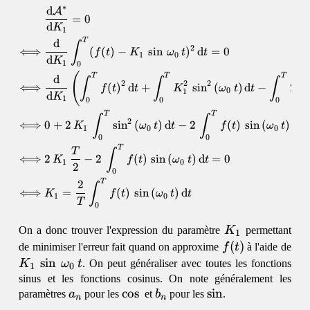
∗
d
A
\begin{align} &\dfrac{\math
=
0
d
K
1
T
d
∫
2
⟺
(
(
)
−
s
i
n
)
d
=
0
f
t
K
ω
t
t
1
0
d
K
1
0
(
T
T
T
d
∫
∫
∫
2
2
2
⟺
(
)
d
+
s
i
n
(
)
d
−
2
f
t
t
K
ω
t
t
K
0
1
d
K
1
0
0
0
T
T
∫
∫
2
⟺
0
+
2
s
i
n
(
)
d
−
2
(
)
s
i
n
(
)
d
K
ω
t
t
f
t
ω
t
t
1
0
0
0
0
T
∫
T
⟺
2
−
2
(
)
s
i
n
(
)
d
=
0
K
f
t
ω
t
t
1
0
2
0
T
2
∫
⟺
=
(
)
s
i
n
(
)
d
K
f
t
ω
t
t
1
0
T
0
K_1
On a donc trouver l'expression du paramètre
K
permettant
1
f(t)
(
)
de minimiser l'erreur fait quand on approxime
f
t
à l'aide de
K_1\,\sin\,\omega_0\,t
s
i
n
K
ω
t
. On peut généraliser avec toutes les fonctions
1
0
sinus et les fonctions cosinus. On note généralement les
a_n
\cos\,
c
o
s
b_n
\sin
s
i
n
paramètres
a
pour les
et
b
pour les
.
n
n