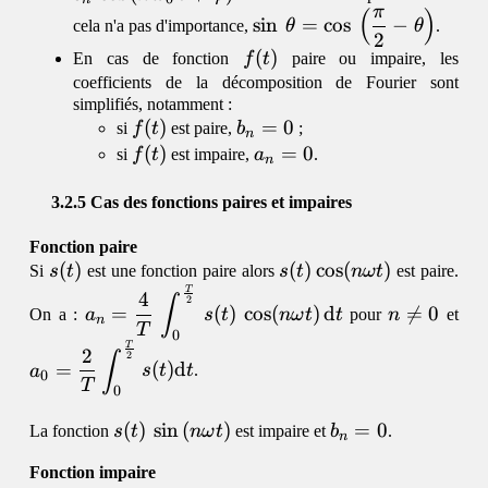
π
(
)
+ \
\sin\,\theta =
s
i
n
=
c
o
s
−
cela n'a pas d'importance,
θ
θ
.
2
\cos\,\left(\dfrac{\pi}
f(t)
(
)
En cas de fonction
f
t
paire ou impaire, les
{2}-\theta\right)
coefficients de la décomposition de Fourier sont
simplifiés, notamment :
f(t)
(
)
b_n
=
0
si
f
t
est paire,
b
;
n
= 0
f(t)
(
)
a_n
=
0
si
f
t
est impaire,
a
.
n
= 0
Cas des fonctions paires et impaires
Fonction paire
s(t)
(
)
s(t)\cos(n\omega
(
)
c
o
s
(
)
Si
s
t
est une fonction paire alors
s
t
nω
t
est paire.
t)
T
\displaystyle a_n =
n\neq
\d
4
∫
2
=
(
)
c
o
s
(
)
d

=
0
On a :
a
s
t
nω
t
t
pour
n
et
\dfrac{4}
0
\df
n
T
0
{T}\,\int_{0}^{\frac{T}
{T
T
2
∫
2
=
(
)
d
{2}}\,s(t)\,\cos
{2}
a
s
t
t
.
0
T
0
(n\omega
\m
t)\,\mathrm{d}t
s(t)\,\sin\,
(
)
s
i
n
(
)
b_n
=
0
La fonction
s
t
nω
t
est impaire et
b
.
n
(n\omega
= 0
Fonction impaire
t)