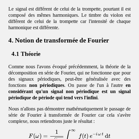
Le signal est différent de celui de la trompette, pourtant il est
composé des mêmes harmoniques. Le timbre du violon est
différent de celui de la trompette car l'intensité de chaque
harmonique est différente.
Notion de transformée de Fourier
Théorie
Comme nous l'avons évoqué précédemment, la théorie de la
décomposition en série de Fourier, qui ne fonctionne que pour
des signaux périodiques, peut-être généralisée avec des
fonctions
non périodiques
. On passe de l'un à l'autre
en
considérant qu'un signal non périodique est un signal
périodique de période qui tend vers l'infini
.
Nous n'allons pas démontrer mathématiquement le passage de
série de Fourier à transformée de Fourier car cela s'avère
complexe, nous retiendrons juste le résultat :
∞
1
\begin{equation} F(\omega
∫
−
i
ω
t
(
)
=
(
)
d
F
ω
f
t
e
t