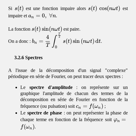
s(t)
(
)
s(t)\,\cos(n\omeg
(
)
c
o
s
(
)
Si
s
t
est une fonction impaire alors
s
t
nω
t
est
t)
a_n=0,\;\forall
=
0
,
∀
impaire et
a
n
.
n
n
s(t)\sin(n\omega
(
)
s
i
n
(
)
La fonction
s
t
nω
t
est paire.
t)
T
\displaystyle b_n =
4
∫
2
=
(
)
s
i
n
(
)
d
On a donc :
b
s
t
nω
t
t
.
\dfrac{4}
n
T
0
{T}\int_0^{\frac{T}
{2}}s(t) \sin\,
Spectres
(n\omega t)
A l'issue de la décomposition d'un signal "complexe"
\,\mathrm{d}t
périodique en série de Fourier, on peut tracer deux spectres :
Le
spectre d'amplitude
: on représente sur un
graphique l'amplitude de chacun des termes de la
décomposition en série de Fourier en fonction de la
c_n =
=
(
)
fréquence (ou pulsation) soit
c
f
ω
;
n
n
f(\omega_n)
Le
spectre de phase
: on peut représenter la phase de
\varphi
=
chaque terme en fonction de la fréquence soit
φ
n
(
)
f
ω
.
n