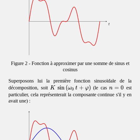
Fonction à approximer par une somme de sinus et
cosinus
Superposons lui la première fonction sinusoïdale de la
K\,\sin\,
s
i
n
(
+
)
n=0
=
0
décomposition, soit
K
ω
t
φ
(le cas
n
est
0
(\omega_0\,t
particulier, cela représenterait la composante continue s'il y en
avait une) :
+ \varphi)