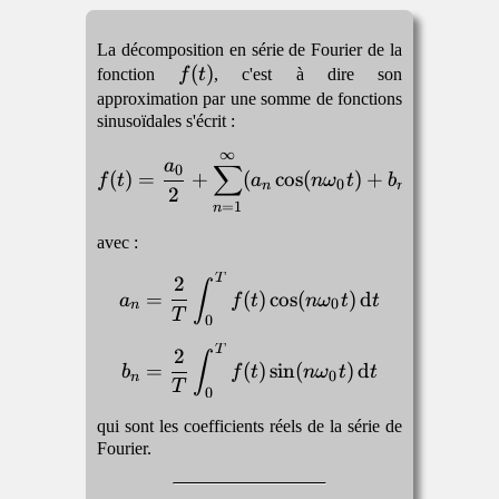
La décomposition en série de Fourier de la
f(t)
(
)
fonction
f
t
, c'est à dire son
approximation par une somme de fonctions
sinusoïdales s'écrit :
∞
\begin{equation} f(t) = 
a
∑
0
(
)
=
+
(
c
o
s
(
)
+
s
i
n
(
)
f
t
a
n
ω
t
b
n
ω
t
0
0
n
n
2
=
1
n
avec :
T
\begin{equation} a_n = \
2
∫
=
(
)
c
o
s
(
)
d
a
f
t
n
ω
t
t
0
n
T
0
T
\begin{equation} b_n = \
2
∫
=
(
)
s
i
n
(
)
d
b
f
t
n
ω
t
t
0
n
T
0
qui sont les coefficients réels de la série de
Fourier.