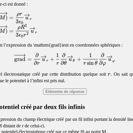
e-ci est donné :
ρ
r
verrightarrow{E(M)}=\dfrac{\rho
)
=
M
u
r
3
ϵ
0
3
verrightarrow{E(M)}=\dfrac{\rho
ρ
R
\epsilon_0}\overrightarrow{u}_r
)
=
M
u
r
3}
2
3
ϵ
r
0
\epsilon_0r^2}\overrightarrow{u}_r
 l’expression du \mathrm{grad}ient en coordonnées sphériques :
∂
1
∂
1
∂
\begin{equation}\overrigh
grad
=
+
+
u
u
u
r
θ
φ
∂
∂
s
i
n
∂
r
r
θ
r
θ
φ
r
el électrostatique créé par cette distribution quelque soit
r
. On sait qu
e le potentiel à l’infini est pris nul.
otentiel créé par deux fils infinis
pression du champ électrique créé par un fil infini portant la densité l
 distant de r de celui-ci.
 potentiel électrostatique créé par ce même fil au point M.