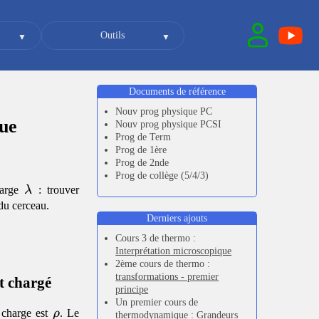
Outils
Documents de référence
Nouv prog physique PC
que
Nouv prog physique PCSI
Prog de Term
Prog de 1ère
Prog de 2nde
Prog de collège (5/4/3)
\lambda
harge
λ
: trouver
 du cerceau.
Derniers ajouts
Cours 3 de thermo :
Interprétation microscopique
2ème cours de thermo :
transformations - premier
t chargé
principe
Un premier cours de
\rho
 charge est
ρ
. Le
thermodynamique :
Grandeurs