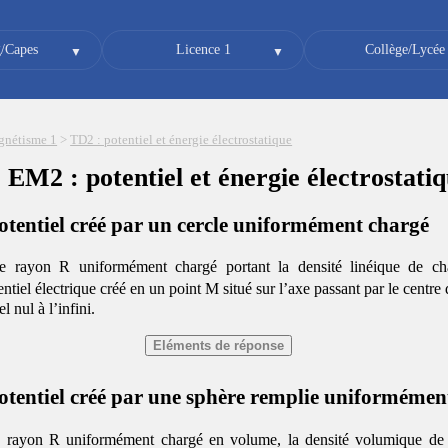
/Capes
Licence 1
Collège/Lycée
gnétisme 1
>
TD2 : potentiel et énergie électrostatique
EM2 : potentiel et énergie électrostati
potentiel créé par un cercle uniformément chargé
e rayon R uniformément chargé portant la densité linéique de c
ntiel électrique créé en un point M situé sur l’axe passant par le centre
l nul à l’infini.
potentiel créé par une sphère remplie uniformémen
e rayon R uniformément chargé en volume, la densité volumique de