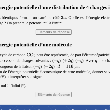
nergie potentielle d’une distribution de 4 charges 
2a
2
s identiques formant un carré de côté
a
. Quelle est l’énergie électr
ge ? On prendra le potentiel nul à l’infini.
énergie potentielle d’une molécule
\mathrm{CO_2}
C
O
oxyde de carbone
peut être représentée, de part l’électronégativit
2
-
−
+2q
+
2
-
−
q
uccession de charges suivantes : (
q
)–(
q
)–(
q
). Avec
q
une cha
q
q
-
−
+2q
+
2
d
=
116
longueur de la liaison (
q
)–(
q
) :
d
pm.
q
=
n de l’énergie potentielle électrostatique de cette molécule, donner sa v
(eV) et interpréter son signe.
116
 nul à l’infini (*).