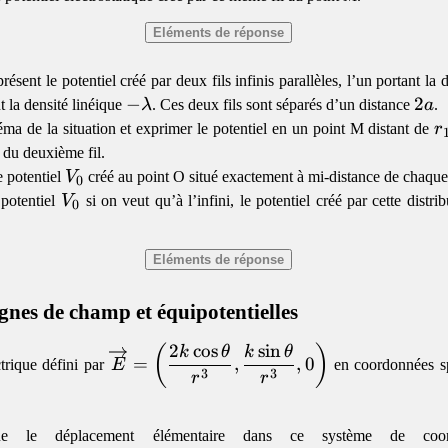
résent le potentiel créé par deux fils infinis parallèles, l’un portant la 
-
−
2a
2
nt la densité linéique
λ
. Ces deux fils sont séparés d’un distance
a
.
\lambda
r
éma de la situation et exprimer le potentiel en un point M distant de
r
2
du deuxième fil.
V_0
e potentiel
V
créé au point O situé exactement à mi-distance de chaque 
0
V_0
potentiel
V
si on veut qu’à l’infini, le potentiel créé par cette distri
0
ignes de champ et équipotentielles
2
c
o
s
s
i
n
\overrightarrow{E} =
(
)
k
θ
k
θ
=
,
,
0
trique défini par
E
en coordonnées sp
\left(\dfrac{2k\cos\theta}
3
3
r
r
{r^3},
\dfrac{k\sin\theta}
ue le déplacement élémentaire dans ce système de coord
{r^3},0\right)