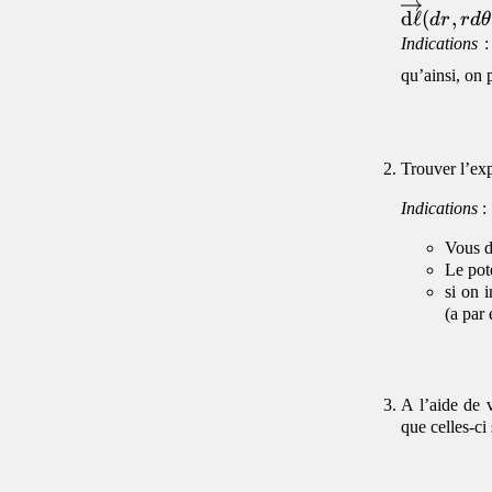
d
ℓ
(
,
d
r
r
d
θ
Indications
:
qu’ainsi, on 
Trouver l’exp
Indications
:
Vous d
Le pote
si on 
(a par
A l’aide de v
que celles-ci