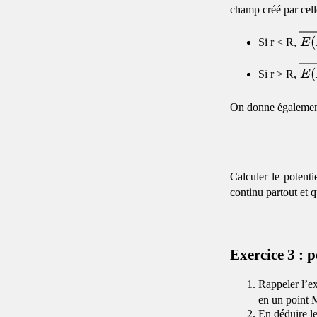
champ créé par cell
\o
(
Si r < R,
E
r}
\o
{3
(
Si r > R,
E
R^
{3
On donne également
Calculer le potenti
continu partout et qu
Exercice 3 : p
Rappeler l’ex
en un point M
En déduire le