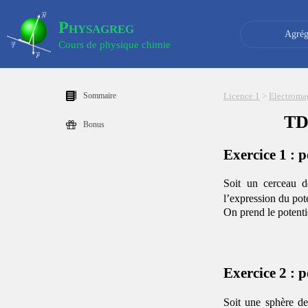
Physagreg
Agrég
Cours de physique chimie
Sommaire
Licence 1
>
Electroma
TD 
Bonus
Exercice 1 : 
Soit un cerceau d
l’expression du pote
On prend le potentie
Exercice 2 : 
Soit une sphère d