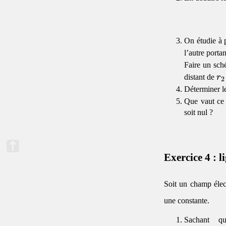
On étudie à p
l’autre porta
Faire un sch
r_
distant de
r
2
Déterminer l
Que vaut ce 
soit nul ?
Exercice 4 : l
Soit un champ élec
une constante.
Sachant q