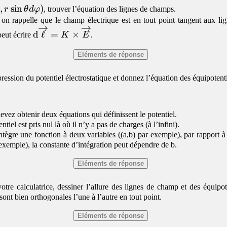
,
s
i
n
)
r
θ
d
φ
, trouver l’équation des lignes de champs.
 on rappelle que le champ électrique est en tout point tangent aux li
\mathrm{d}\overrightarrow{\ell}=K
d
ℓ
=
×
peut écrire
K
E
.
\times \overrightarrow{E}
ression du potentiel électrostatique et donnez l’équation des équipotenti
evez obtenir deux équations qui définissent le potentiel.
ntiel est pris nul là où il n’y a pas de charges (à l’infini).
intègre une fonction à deux variables ((a,b) par exemple), par rapport à
 exemple), la constante d’intégration peut dépendre de b.
otre calculatrice, dessiner l’allure des lignes de champ et des équipote
 sont bien orthogonales l’une à l’autre en tout point.