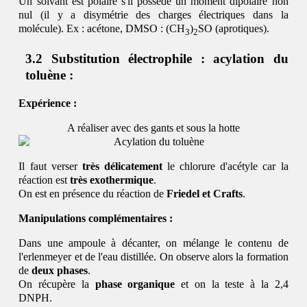
Un solvant est polaire s'il possède un moment dipolaire non
nul (il y a disymétrie des charges électriques dans la
molécule). Ex : acétone, DMSO : (CH
)
SO (aprotiques).
3
2
Substitution électrophile : acylation du
toluène :
Expérience :
A réaliser avec des gants et sous la hotte
Il faut verser
très délicatement
le chlorure d'acétyle car la
réaction est
très exothermique
.
On est en présence du réaction de
Friedel et Crafts
.
Manipulations complémentaires :
Dans une ampoule à décanter, on mélange le contenu de
l'erlenmeyer et de l'eau distillée. On observe alors la formation
de
deux phases
.
On récupère la
phase organique
et on la teste à la 2,4
DNPH.