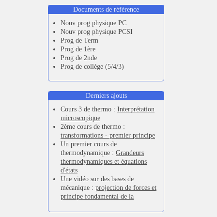
Documents de référence
Nouv prog physique PC
Nouv prog physique PCSI
Prog de Term
Prog de 1ère
Prog de 2nde
Prog de collège (5/4/3)
Derniers ajouts
Cours 3 de thermo :
Interprétation
microscopique
2ème cours de thermo :
transformations - premier principe
Un premier cours de
thermodynamique :
Grandeurs
thermodynamiques et équations
d'états
Une vidéo sur des bases de
mécanique :
projection de forces et
principe fondamental de la
dynamique
,
PFD et forces de
frottements