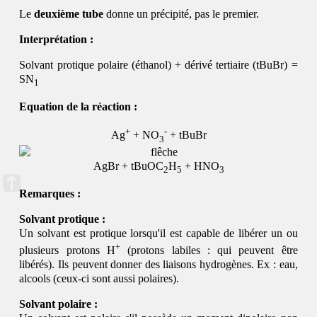
Le
deuxième tube
donne un précipité, pas le premier.
Interprétation :
Solvant protique polaire (éthanol) + dérivé tertiaire (tBuBr) =
SN
1
Equation de la réaction :
+
-
Ag
+ NO
+ tBuBr
3
AgBr + tBuOC
H
+ HNO
2
5
3
Remarques :
Solvant protique :
Un solvant est protique lorsqu'il est capable de libérer un ou
+
plusieurs protons H
(protons labiles : qui peuvent être
libérés). Ils peuvent donner des liaisons hydrogènes. Ex : eau,
alcools (ceux-ci sont aussi polaires).
Solvant polaire :