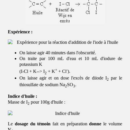
Expérience :
On laisse agir 40 minutes dans l'obscurité.
On traite par 100 mL d'eau et 10 mL d'iodure de
potassium K
+
-
(I-Cl + K--> I
+ K
+ Cl
).
2
On laisse agir et on dose l'excès de diiode I
par le
2
thiosulfate de sodium Na
SO
.
2
3
Indice d'huile :
Masse de I
pour 100g d'huile :
2
Le
dosage du témoin
fait en préparation
donne
le volume
V
.