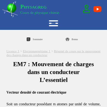
Physagreg
Cours de physique chimie
Sommaire
Bonus
Licence 1
>
Electromagnétisme 1
>
Résumé de cours sur le mouvement
des charges dans un conducteur
EM7 : Mouvement de charges
dans un conducteur
L’essentiel
Vecteur densité de courant électrique
n
Soit un conducteur possédant
n
atomes par unité de volume,