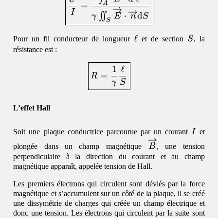
A
=
I
⋅
d
∬
γ
E
n
S
S
\ell
ℓ
S
Pour un fil conducteur de longueur
et de section
S
, la
résistance est :
\begin{equation}\boxed{
1
ℓ
=
R
γ
S
L’effet Hall
I
Soit une plaque conductrice parcourue par un courant
I
et
\overrightarrow
plongée dans un champ magnétique
B
, une tension
perpendiculaire à la direction du courant et au champ
magnétique apparaît, appelée tension de Hall.
Les premiers électrons qui circulent sont déviés par la force
magnétique et s’accumulent sur un côté de la plaque, il se créé
une dissymétrie de charges qui créée un champ électrique et
donc une tension. Les électrons qui circulent par la suite sont