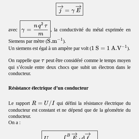
\begin{equation}\boxed{
=
j
γ
E
\boxed{\gamma =
2
n
q
τ
=
avec
γ
, la conductivité du métal exprimée en
\dfrac{n\,q^2\,\tau}
m
{m}}
−
1
\mathrm{S.m^{-1}}
S.
m
Siemens par mètre (
).
−
1
1\,\mathrm{
1
S
=
1
A.
V
Un siemens est égal à un ampère par volt (
).
1\,\mathrm{A.V^
\tau
On rappelle que
τ
peut être considéré comme le temps moyen
qui s’écoule entre deux chocs que subit un électron dans le
conducteur.
Résistance électrique d’un conducteur
R=U/I
=
/
Le rapport
R
U
I
qui défini la résistance électrique du
conducteur est constant et ne dépend que de la géométrie du
conducteur.
On a :
\begin{equation}\boxed{\
B
⋅
d
ℓ
∫
E
U