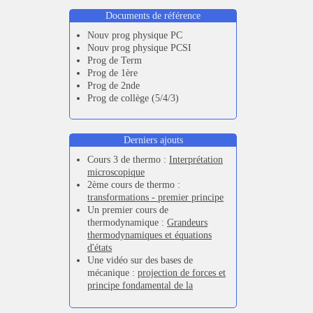
Documents de référence
Nouv prog physique PC
Nouv prog physique PCSI
Prog de Term
Prog de 1ère
Prog de 2nde
Prog de collège (5/4/3)
Derniers ajouts
Cours 3 de thermo :
Interprétation
microscopique
2ème cours de thermo :
transformations - premier principe
Un premier cours de
thermodynamique :
Grandeurs
thermodynamiques et équations
d'états
Une vidéo sur des bases de
mécanique :
projection de forces et
principe fondamental de la
dynamique
,
PFD et forces de
frottements