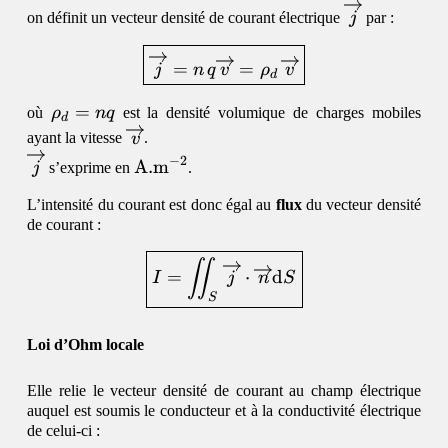
\overrighta
on définit un vecteur densité de courant électrique
j
par :
\begin{equation}\boxed{\
=
=
j
n
q
v
ρ
v
d
\rho_d
=
où
ρ
n
q
est la densité volumique de charges mobiles
d
= nq
\overrightarrow{v}
ayant la vitesse
v
.
\overrightarrow{j}
\mathrm{A.m^{-2}}
−
2
A.
m
j
s’exprime en
.
L’intensité du courant est donc égal au
flux
du vecteur densité
de courant :
\begin{equation}\boxed{I
∬
=
⋅
d
I
j
n
S
S
Loi d’Ohm locale
Elle relie le vecteur densité de courant au champ électrique
auquel est soumis le conducteur et à la conductivité électrique
de celui-ci :