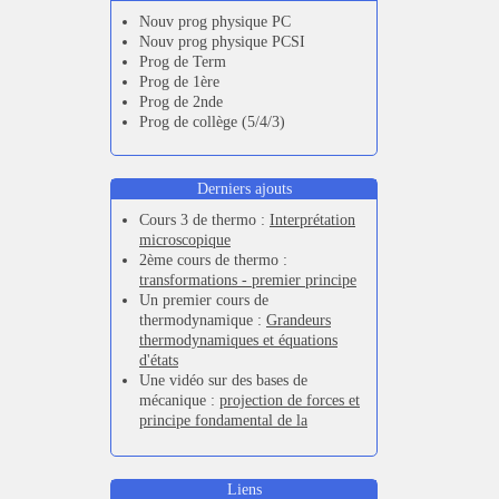
Nouv prog physique PC
Nouv prog physique PCSI
Prog de Term
Prog de 1ère
Prog de 2nde
Prog de collège (5/4/3)
Derniers ajouts
Cours 3 de thermo :
Interprétation
microscopique
2ème cours de thermo :
transformations - premier principe
Un premier cours de
thermodynamique :
Grandeurs
thermodynamiques et équations
d'états
Une vidéo sur des bases de
mécanique :
projection de forces et
principe fondamental de la
dynamique
,
PFD et forces de
frottements
Nouvelle série de vidéos de
Liens