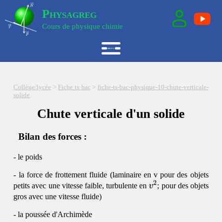
Physagreg
Cours de physique chimie
Collège/lycée
>
Fiche ts bac
>
fiche-ts-bac-physique-10-chute-verticale-
solide
Chute verticale d'un solide
Bilan des forces :
- le poids
- la force de frottement fluide (laminaire en v pour des objets
2
v^2
petits avec une vitesse faible, turbulente en
v
; pour des objets
gros avec une vitesse fluide)
- la poussée d'Archimède