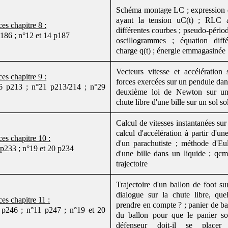
Schéma montage LC ; expression de 
ayant la tension uC(t) ; RLC a
es chapitre 8 :
différentes courbes ; pseudo-période
186 ; n°12 et 14 p187
oscillogrammes ; équation diffé
charge q(t) ; énergie emmagasinée
Vecteurs vitesse et accélération s
es chapitre 9 :
forces exercées sur un pendule dan
6 p213 ; n°21 p213/214 ; n°29
deuxième loi de Newton sur une
chute libre d'une bille sur un sol so
Calcul de vitesses instantanées sur
calcul d'accélération à partir d'un
es chapitre 10 :
d'un parachutiste ; méthode d'Eu
 p233 ; n°19 et 20 p234
d'une bille dans un liquide ; qc
trajectoire
Trajectoire d'un ballon de foot sur
dialogue sur la chute libre, que
es chapitre 11 :
prendre en compte ? ; panier de bas
 p246 ; n°11 p247 ; n°19 et 20
du ballon pour que le panier soi
défenseur doit-il se placer 