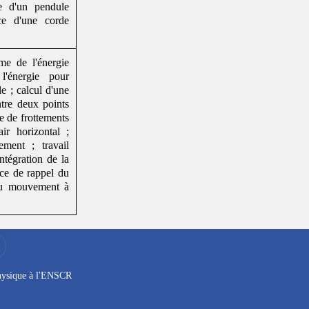
résonances du circuit RLC série
ue d'un pendule
Une vidéo d'électromagnétisme :
nce d'une corde
l'effet Hall
Une vidéo de mécanique : base
polaire, définition et utilisation
me de l'énergie
dans le pendule simple
l'énergie pour
Une vidéo de mécanique :
méthode d'Euler, explications et
le ; calcul d'une
exemple
ntre deux points
Une vidéo d'optique : principe
ce de frottements
du microscope
ir horizontal ;
Une vidéo d'optique : principe
ement ; travail
de la lunette astronomique
ntégration de la
Une vidéo d'optique : principe
rce de rappel du
de la lunette de Galilée
 du mouvement à
Une vidéo d'optique :
Application des lois de l'optique
géométrique : le prisme
Une vidéo d'électrostatique :
calcul du champ créé par un fil
infini par la méthode intégral
Cours d'électrocinétique du le
régime sinusoïdal
ysique à l'
ENSCR
Résumé de cours sur les notions
d'induction