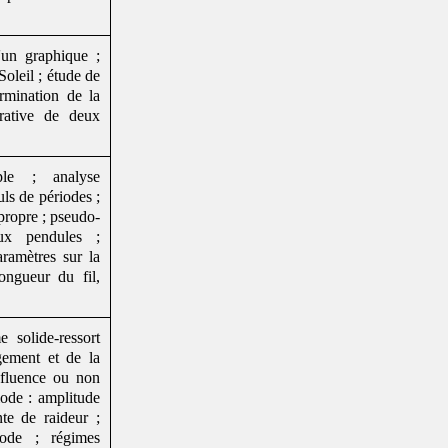
lien avec le
cours 2
d'électrocinétique
Une série de vidéos sur le
régime sinus qui est en lien avec
'un graphique ;
le
cours 4 d'électrocinétique
Soleil ; étude de
Un cours assez dense sur la
ermination de la
notion de fonction de transfert,
rative de deux
des théories de Fourier
(décomposition en série et
transformée) et des filtres
ple ; analyse
électriques. Ce cours est
ls de périodes ;
disponible aussi en vidéos.
propre ; pseudo-
Un cours sur les méthodes
numériques (Euler, Runge-
ux pendules ;
Kutta)
ramètres sur la
Une vidéo sur l'oeil et ses
ongueur du fil,
défauts
Le cours sur les lois de l'optique
géométrique en mp3
e solide-ressort
Ensemble de vidéos
ngement et de la
complémentaires sur le cours 2
nfluence ou non
de méthodes scientifiques
Schémas / Figures svg et codes
iode : amplitude
tikz
te de raideur ;
Cours d'électrocinétique sur les
iode ; régimes