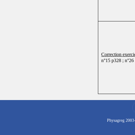
Correction exercic
n°15 p328 ; n°26
Physagreg 2003-2