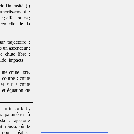
EM15 qui traite du champ
l'intensité i(t)
magnétique
en lien avec le
cours
mortissement :
5 d'électromagnétisme
 ; effet Joules ;
Série de vidéos sur le cours
rentielle de la
EM14 qui traite des conducteurs
et condensateurs
en lien avec le
cours 4 d'électromagnétisme
ur trajectoire ;
Série de vidéos sur le cours
s un ascenceur ;
EM13 qui traite du dipôle
électrostatique
en lien avec le
 chute libre ;
cours 3 d'électromagnétisme
lide, impacts
Playlist vidéos sur le cours
EM12 sur le potentiel et
 une chute libre,
l'énergie
en lien avec le
cours 2
e courbe ; chute
d'électromagnétisme
ler sur la chute
Playlist vidéos sur le cours
m et équation de
EM11 sur le champ
électrostatique
en lien avec le
cours 1 d'électromagnétisme
Une unique vidéo sur le circuit
 un tir au but ;
RLC série
en lien avec le
cours 3
ls paramètres à
d'électrocinétique
ket : trajectoire
Une série de vidéos sur les
t réussi, où le
circuits comportant R, L et C
en
pour réaliser