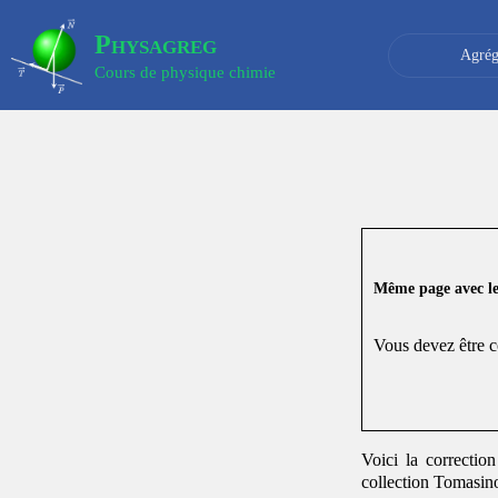
Physagreg
Agrég
Cours de physique chimie
Même page avec les
Vous devez être c
Voici la correctio
collection Tomasin