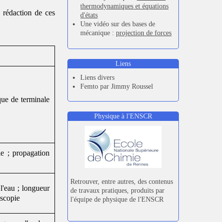
thermodynamiques et équations
a rédaction de ces
d'états
Une vidéo sur des bases de
mécanique :
projection de forces
et principe fondamental de la
dynamique
,
PFD et forces de
frottements
Liens
Nouvelle série de vidéos de
physique pour préparer l'entrée
Liens divers
en prépa scientifique :
Femto par Jimmy Roussel
Destination prépa
que de terminale
Les dernières vidéos de
mécanique vont bientôt être
Physique à l'ENSCR
mises en ligne, sur les
référentiels non galiléens.
La
playlist est disponible ici
Le chapitre de mécanique
le ; propagation
"forces centrales" arrive en
vidéos
la playlist est disponible
ici
Retrouver, entre autres, des contenus
Vidéo de méthodes scientifiques
l'eau ; longueur
de travaux pratiques, produits par
sur
la propagation des
oscopie
l'équipe de physique de l'ENSCR
incertitudes
Chapitre de mécanique sur
le
théorème du moment cinétique