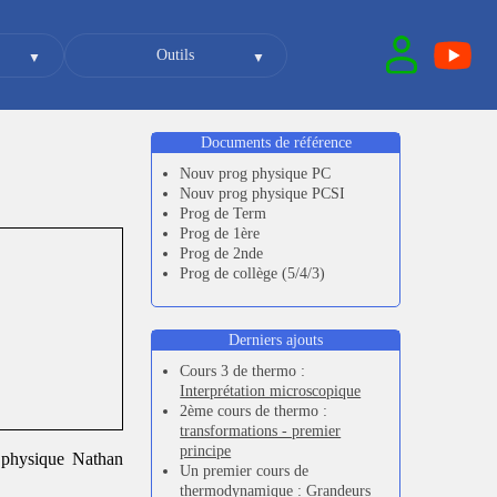
Outils
Documents de référence
Nouv prog physique PC
Nouv prog physique PCSI
Prog de Term
Prog de 1ère
Prog de 2nde
Prog de collège (5/4/3)
Derniers ajouts
Cours 3 de thermo :
Interprétation microscopique
2ème cours de thermo :
transformations - premier
principe
e physique Nathan
Un premier cours de
thermodynamique :
Grandeurs