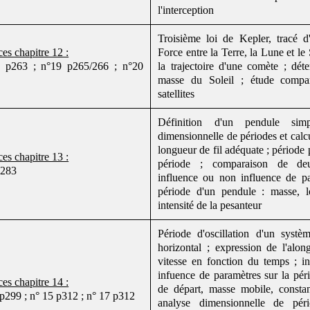
l'interception
Troisième loi de Kepler, tracé d
es chapitre 12 :
Force entre la Terre, la Lune et le 
 p263 ; n°19 p265/266 ; n°20
la trajectoire d'une comète ; dét
masse du Soleil ; étude compa
satellites
Définition d'un pendule sim
dimensionnelle de périodes et calcu
longueur de fil adéquate ; période 
es chapitre 13 :
période ; comparaison de de
p283
influence ou non influence de pa
période d'un pendule : masse, l
intensité de la pesanteur
Période d'oscillation d'un systèm
horizontal ; expression de l'alo
vitesse en fonction du temps ; i
infuence de paramètres sur la pér
es chapitre 14 :
de départ, masse mobile, constan
p299 ; n° 15 p312 ; n° 17 p312
analyse dimensionnelle de pér