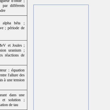
ngueur d'onde ;
en vidéos
s par différents
Chapitre de mécanique sur
les
ndre
collisions
en vidéos
Chapitre 4 de mécanique :
travail et énergies
en vidéos
s alpha béta ;
Chapitre 3 de mécanique :
ive ; période de
oscillateurs
en vidéos
Chapitre 2 de mécanique :
chute
avec frottements
en vidéos
On passe à de la mécanique : le
MeV et Joules ;
chapitre 1 sur la chute libre
ssion uranium ;
totalement en vidéo.
les réactions de
Le dernier chapitre concerne le
mouvement des charges dans un
conducteur
en lien avec
le cours
8 d'électromagnétisme
teur : équation
Série de vidéos sur le cours
entre l'allure des
EM17 où l'on présente les
is à une tension
notions d'inductions
en lien avec
le
cours 7 d'électromagnétisme
Série de vidéos sur le cours
urant dans une
EM16 où l'on parle de dipôle
e et solution ;
magnétique
en lien avec le
cours
nation de tau
6 d'électromagnétisme
Série de vidéos sur le cours