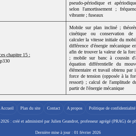
pseudo-périodique et apériodiq
selon l'amortissement ; fréque
vibrante ; fuseaux
Mobile sur plan incliné ; théorè
cinétique ou conservation de 
calculer la vitesse initiale du mobi
différence d'énergie mécanique e
afin de trouver la valeur de la for
es chapitre 15 :
; mobile sur banc à coussin d'a
 p330
équation différentielle du mouv
élémentaire et travail obtenu par i
force de tension (opposée à la fo
ressort) ; calcul de l'amplitude
partir de l'énergie mécanique
Accueil
Plan du site
Contact
A propos
Politique de confidentialité
026 : créé et administré par Julien Geandrot, professeur agrégé (PRAG) de ph
Dernière mise à jour : 01 février 2026