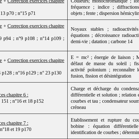
re
+
Correction exercices chapitre
Couleurs; monochromatique ; lo
fréquence ; indice ; diffraction
,13 p70 ; n°15 p71
objets ; fente ; dispersion hémicyli
re
+
Correction exercices chapitre
Noyaux stables ; radioactivité
équations ; décroissance radioact
9 p94 ; n°9 p108 ; n°14 p109 ;
demi-vie ; datation ; carbone 14
E = mc² ; énergie de liaison ; 
re
+
Correction exercices chapitre
défaut de masse du soleil ; fi
activité polonium ; reconnaître 
4 p128 ; n°16 p129 ; n° 23 p130
fusion, fission et désintégration
Charge et décharge du condensa
es chapitre 6 :
différentielle et solution ; relation 
 151 ; n°16 et 18 p152
courbes et tau ; condensateur soum
créneau
Etablissement et rupture du co
es chapitre 7 :
bobine : équation différentiell
 n°18 et 19 p170
identification de courbes ; détermi