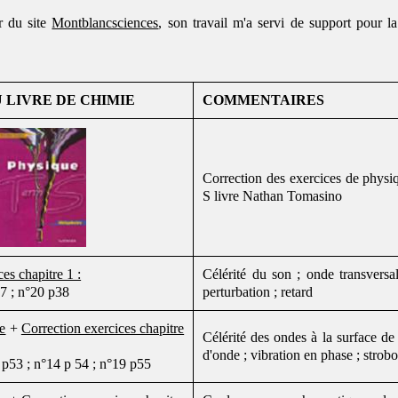
ur du site
Montblancsciences
, son travail m'a servi de support pour l
 LIVRE DE CHIMIE
COMMENTAIRES
Correction des exercices de physi
S livre Nathan Tomasino
es chapitre 1 :
Célérité du son ; onde transversa
7 ; n°20 p38
perturbation ; retard
re
+
Correction exercices chapitre
Célérité des ondes à la surface de 
d'onde ; vibration en phase ; strob
 p53 ; n°14 p 54 ; n°19 p55